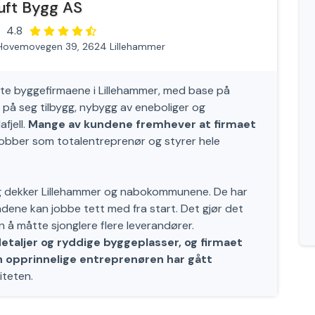
uft Bygg AS
4.8
Hovemovegen 39, 2624 Lillehammer
erte byggefirmaene i Lillehammer, med base på
 på seg tilbygg, nybygg av eneboliger og
fjell.
Mange av kundene fremhever at firmaet
obber som totalentreprenør og styrer hele
og dekker Lillehammer og nabokommunene. De har
ene kan jobbe tett med fra start. Det gjør det
å måtte sjonglere flere leverandører.
taljer og ryddige byggeplasser, og firmaet
n opprinnelige entreprenøren har gått
iteten.