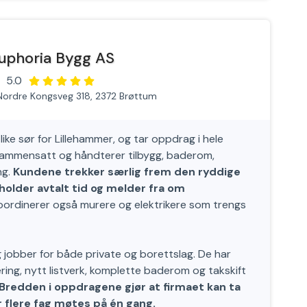
uphoria Bygg AS
5.0
Nordre Kongsveg 318, 2372 Brøttum
like sør for Lillehammer, og tar oppdrag i hele
 sammensatt og håndterer tilbygg, baderom,
ng.
Kundene trekker særlig frem den ryddige
older avtalt tid og melder fra om
ordinerer også murere og elektrikere som trengs
 jobber for både private og borettslag. De har
ering, nytt listverk, komplette baderom og takskift
Bredden i oppdragene gjør at firmaet kan ta
r flere fag møtes på én gang.