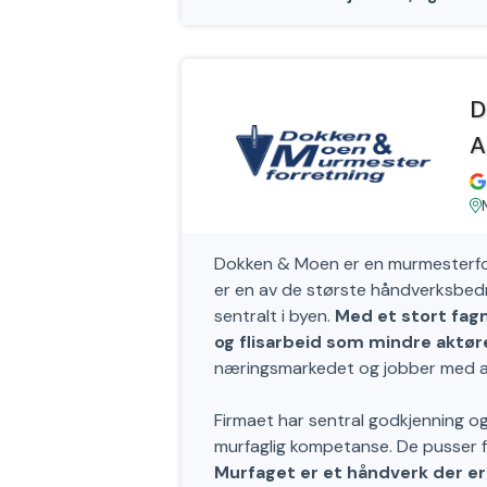
D
A
Dokken & Moen er en murmesterforr
er en av de største håndverksbedrif
sentralt i byen.
Med et stort fag
og flisarbeid som mindre aktøre
næringsmarkedet og jobber med alt
Firmaet har sentral godkjenning og 
murfaglig kompetanse. De pusser fa
Murfaget er et håndverk der erf