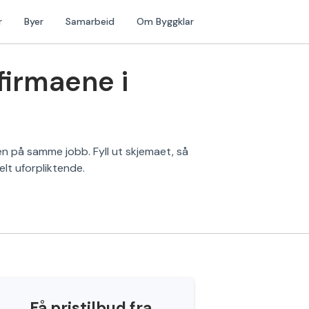
r
Byer
Samarbeid
Om Byggklar
firmaene i
en på samme jobb. Fyll ut skjemaet, så
lt uforpliktende.
Få pristilbud fra