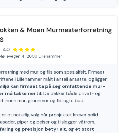
okken & Moen Murmesterforretning
S
4.0
Møllevegen 4, 2609 Lillehammer
etning med mur og flis som spesialfelt. Firmaet
tene i Lillehammer målt i antall ansatte, og ligger
miljø kan firmaet ta på seg omfattende mur-
r må takke nei til.
De dekker både privat- og
 innen mur, grunnmur og flislagte bad.
er et naturlig valg når prosjektet krever solid
sader, piper og peiser og flislegger våtrom.
aring og presisjon betyr alt, og et stort