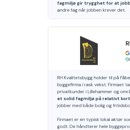
fagmiljø gir trygghet for at jobbe
andre fag når jobben krever det.
R
RH Kvalitetsbygg holder til på Fåb
byggefirma i rask vekst. Firmaet ta
privatkunder i Lillehammer og om
et solid fagmiljø på relativt kor
jobber med både bolig og fritidsbol
Firmaet er en typisk lokal aktør 
godt. De håndterer hele byggepros