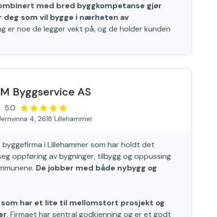
 kombinert med bred byggkompetanse gjør
or deg som vil bygge i nærheten av
g er noe de legger vekt på, og de holder kunden
M Byggservice AS
5.0
Jernvinna 4, 2618 Lillehammer
t byggefirma i Lillehammer som har holdt det
å seg oppføring av bygninger, tilbygg og oppussing
kommunene.
De jobber med både nybygg og
om har et lite til mellomstort prosjekt og
er
. Firmaet har sentral godkjenning og er et godt