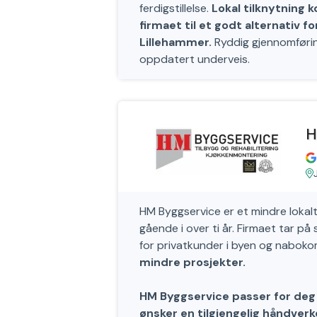
ferdigstillelse.
Lokal tilknytning
firmaet til et godt alternativ f
Lillehammer.
Ryddig gjennomførin
oppdatert underveis.
H
HM Byggservice er et mindre lokal
gående i over ti år. Firmaet tar p
for privatkunder i byen og nabo
mindre prosjekter.
HM Byggservice passer for deg s
ønsker en tilgjengelig håndverk