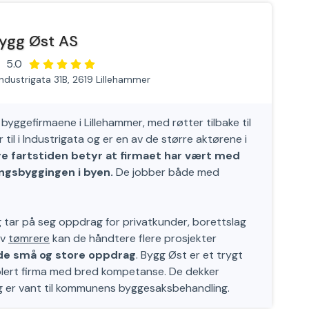
ygg Øst AS
5.0
Industrigata 31B, 2619 Lillehammer
byggefirmaene i Lillehammer, med røtter tilbake til
 til i Industrigata og er en av de større aktørene i
ge fartstiden betyr at firmaet har vært med
ingsbyggingen i byen.
De jobber både med
g tar på seg oppdrag for privatkunder, borettslag
av
tømrere
kan de håndtere flere prosjekter
åde små og store oppdrag
. Bygg Øst er et trygt
blert firma med bred kompetanse. De dekker
 er vant til kommunens byggesaksbehandling.