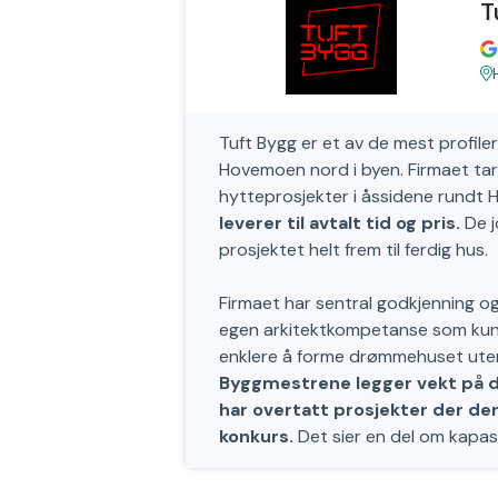
T
Tuft Bygg er et av de mest profil
Hovemoen nord i byen. Firmaet tar
hytteprosjekter i åssidene rundt Ha
leverer til avtalt tid og pris.
De j
prosjektet helt frem til ferdig hus.
Firmaet har sentral godkjenning 
egen arkitektkompetanse som kund
enklere å forme drømmehuset uten 
Byggmestrene legger vekt på de
har overtatt prosjekter der de
konkurs.
Det sier en del om kapas