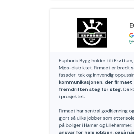
E
Euphoria Bygg holder til i Brøttum, 
Mjøs-distriktet. Firmaet er bredt
fasader, tak og innvendig oppussi
kommunikasjonen, der firmaet h
fremdriften steg for steg.
De ko
i prosjektet.
Firmaet har sentral godkjenning og
gjort så ulike jobber som etterisol
på boliger i Hamar og Lillehammer.
ansvar for hele jobben, også nå