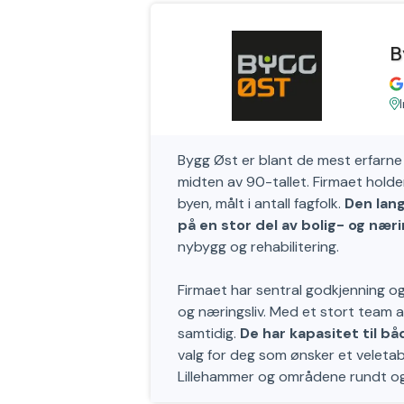
B
Bygg Øst er blant de mest erfarne 
midten av 90-tallet. Firmaet holder
byen, målt i antall fagfolk.
Den lan
på en stor del av bolig- og nær
nybygg og rehabilitering.
Firmaet har sentral godkjenning o
og næringsliv. Med et stort team 
samtidig.
De har kapasitet til b
valg for deg som ønsker et veleta
Lillehammer og områdene rundt og