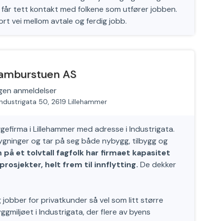
får tett kontakt med folkene som utfører jobben.
rt vei mellom avtale og ferdig jobb.
amburstuen AS
gen anmeldelser
Industrigata 50, 2619 Lillehammer
efirma i Lillehammer med adresse i Industrigata.
ygninger og tar på seg både nybygg, tilbygg og
på et tolvtall fagfolk har firmaet kapasitet
osjekter, helt frem til innflytting.
De dekker
 jobber for privatkunder så vel som litt større
gmiljøet i Industrigata, der flere av byens