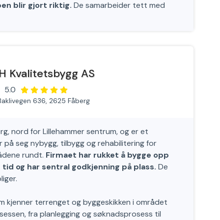
n blir gjort riktig.
De samarbeider tett med
H Kvalitetsbygg AS
5.0
Baklivegen 636, 2625 Fåberg
erg, nord for Lillehammer sentrum, og er et
r på seg nybygg, tilbygg og rehabilitering for
rådene rundt.
Firmaet har rukket å bygge opp
t tid og har sentral godkjenning på plass.
De
iger.
som kjenner terrenget og byggeskikken i området
essen, fra planlegging og søknadsprosess til