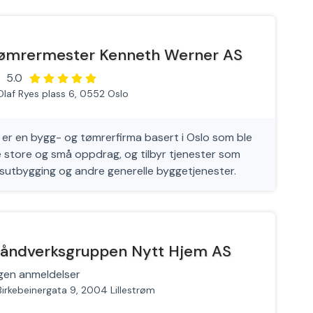
ømrermester Kenneth Werner AS
5.0
Olaf Ryes plass 6, 0552 Oslo
r en bygg- og tømrerfirma basert i Oslo som ble
e store og små oppdrag, og tilbyr tjenester som
ftsutbygging og andre generelle byggetjenester.
åndverksgruppen Nytt Hjem AS
gen anmeldelser
Birkebeinergata 9, 2004 Lillestrøm