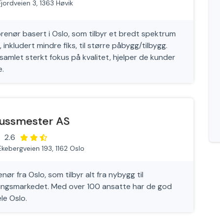
Fjordveien 3, 1363 Høvik
renør basert i Oslo, som tilbyr et bredt spektrum
nkludert mindre fiks, til større påbygg/tilbygg.
t samlet sterkt fokus på kvalitet, hjelper de kunder
e.
ussmester AS
2.6
Ekebergveien 193, 1162 Oslo
r fra Oslo, som tilbyr alt fra nybygg til
ringsmarkedet. Med over 100 ansatte har de god
ele Oslo.