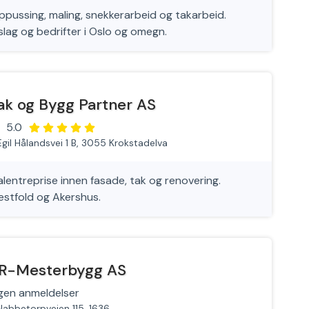
oppussing, maling, snekkerarbeid og takarbeid.
lag og bedrifter i Oslo og omegn.
ak og Bygg Partner AS
5.0
Egil Hålandsvei 1 B, 3055 Krokstadelva
lentreprise innen fasade, tak og renovering.
Vestfold og Akershus.
R-Mesterbygg AS
gen anmeldelser
Nabbetorpveien 115, 1636