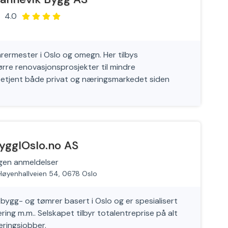
4.0
ermester i Oslo og omegn. Her tilbys
ørre renovasjonsprosjekter til mindre
betjent både privat og næringsmarkedet siden
yggIOslo.no AS
gen anmeldelser
Høyenhallveien 54, 0678 Oslo
 bygg- og tømrer basert i Oslo og er spesialisert
ing m.m.. Selskapet tilbyr totalentreprise på alt
veringsjobber.