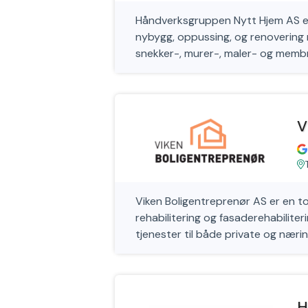
Håndverksgruppen Nytt Hjem AS er
nybygg, oppussing, og renovering m
snekker-, murer-, maler- og memb
V
Viken Boligentreprenør AS er en t
rehabilitering og fasaderehabiliteri
tjenester til både private og næri
H