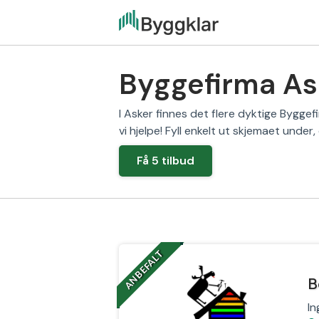
Byggefirma Ask
I Asker finnes det flere dyktige Byggef
vi hjelpe! Fyll enkelt ut skjemaet under,
Få 5 tilbud
‎ ‎ ‎
ANBEFALT
B
In