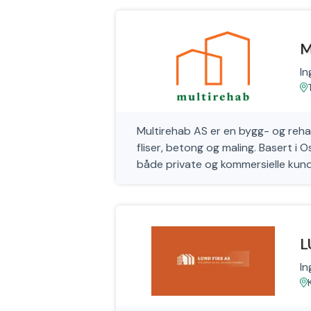
M
In
Multirehab AS er en bygg- og rehab
fliser, betong og maling. Basert i Os
både private og kommersielle kund
L
In