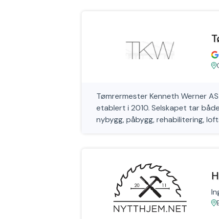
T
Tømrermester Kenneth Werner AS e
etablert i 2010. Selskapet tar båd
nybygg, påbygg, rehabilitering, lo
H
In