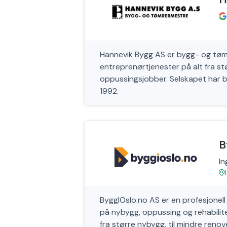
Hannevik Bygg AS er bygg- og tømr
entreprenørtjenester på alt fra st
oppussingsjobber. Selskapet har 
1992.
B
In
ByggIOslo.no AS er en profesjonell
på nybygg, oppussing og rehabiliter
fra større nybygg, til mindre reno