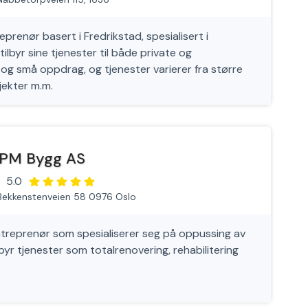
renør basert i Fredrikstad, spesialisert i
lbyr sine tjenester til både private og
og små oppdrag, og tjenester varierer fra større
jekter m.m.
PM Bygg AS
5.0
Bekkenstenveien 58 0976 Oslo
treprenør som spesialiserer seg på oppussing av
byr tjenester som totalrenovering, rehabilitering