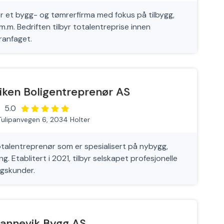
 et bygg- og tømrerfirma med fokus på tilbygg,
.m. Bedriften tilbyr totalentreprise innen
ranfaget.
iken Boligentreprenør AS
5.0
Tulipanvegen 6, 2034 Holter
otalentreprenør som er spesialisert på nybygg,
ng. Etablitert i 2021, tilbyr selskapet profesjonelle
ngskunder.
annevik Bygg AS