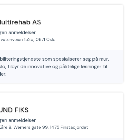
ultirehab AS
gen anmeldelser
Tvetenveien 152b, 0671 Oslo
iliteringstjeneste som spesialiserer seg på mur,
lo, tilbyr de innovative og pålitelige løsninger til
er.
UND FIKS
gen anmeldelser
Kåre B. Werners gate 99, 1475 Finstadjordet