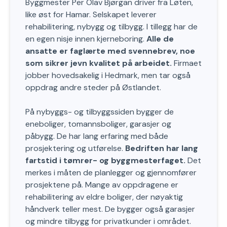
Byggmester Per Olav Bjørgan driver fra Løten,
like øst for Hamar. Selskapet leverer
rehabilitering, nybygg og tilbygg. I tillegg har de
en egen nisje innen kjerneboring.
Alle de
ansatte er faglærte med svennebrev, noe
som sikrer jevn kvalitet på arbeidet.
Firmaet
jobber hovedsakelig i Hedmark, men tar også
oppdrag andre steder på Østlandet.
På nybyggs- og tilbyggssiden bygger de
eneboliger, tomannsboliger, garasjer og
påbygg. De har lang erfaring med både
prosjektering og utførelse.
Bedriften har lang
fartstid i tømrer- og byggmesterfaget.
Det
merkes i måten de planlegger og gjennomfører
prosjektene på. Mange av oppdragene er
rehabilitering av eldre boliger, der nøyaktig
håndverk teller mest. De bygger også garasjer
og mindre tilbygg for privatkunder i området.