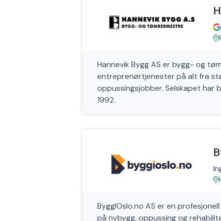
H
Hannevik Bygg AS er bygg- og tømr
entreprenørtjenester på alt fra st
oppussingsjobber. Selskapet har 
1992.
B
In
ByggIOslo.no AS er en profesjonell
på nybygg, oppussing og rehabiliter