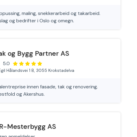
oppussing, maling, snekkerarbeid og takarbeid.
lag og bedrifter i Oslo og omegn.
ak og Bygg Partner AS
5.0
Egil Hålandsvei 1 B, 3055 Krokstadelva
lentreprise innen fasade, tak og renovering.
Vestfold og Akershus.
R-Mesterbygg AS
gen anmeldelser