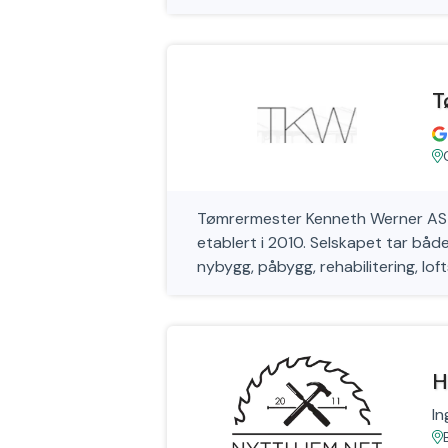
T
Tømrermester Kenneth Werner AS e
etablert i 2010. Selskapet tar båd
nybygg, påbygg, rehabilitering, lo
H
In