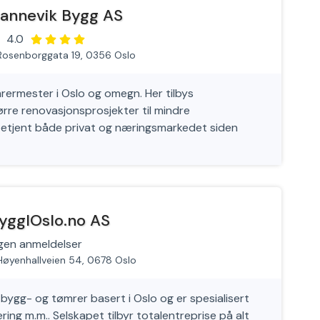
annevik Bygg AS
4.0
Rosenborggata 19, 0356 Oslo
ermester i Oslo og omegn. Her tilbys
ørre renovasjonsprosjekter til mindre
betjent både privat og næringsmarkedet siden
yggIOslo.no AS
gen anmeldelser
Høyenhallveien 54, 0678 Oslo
 bygg- og tømrer basert i Oslo og er spesialisert
ing m.m.. Selskapet tilbyr totalentreprise på alt