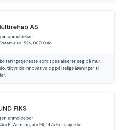
ultirehab AS
gen anmeldelser
Tvetenveien 152b, 0671 Oslo
iliteringstjeneste som spesialiserer seg på mur,
lo, tilbyr de innovative og pålitelige løsninger til
er.
UND FIKS
gen anmeldelser
Kåre B. Werners gate 99, 1475 Finstadjordet