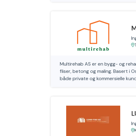
M
In
Multirehab AS er en bygg- og rehab
fliser, betong og maling. Basert i Os
både private og kommersielle kund
L
In