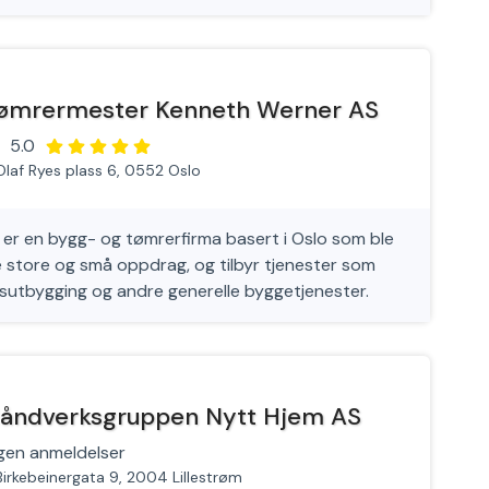
ømrermester Kenneth Werner AS
5.0
Olaf Ryes plass 6, 0552 Oslo
r en bygg- og tømrerfirma basert i Oslo som ble
e store og små oppdrag, og tilbyr tjenester som
ftsutbygging og andre generelle byggetjenester.
åndverksgruppen Nytt Hjem AS
gen anmeldelser
Birkebeinergata 9, 2004 Lillestrøm