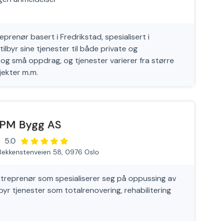
renør basert i Fredrikstad, spesialisert i
lbyr sine tjenester til både private og
og små oppdrag, og tjenester varierer fra større
jekter m.m.
PM Bygg AS
5.0
Bekkenstenveien 58, 0976 Oslo
treprenør som spesialiserer seg på oppussing av
byr tjenester som totalrenovering, rehabilitering