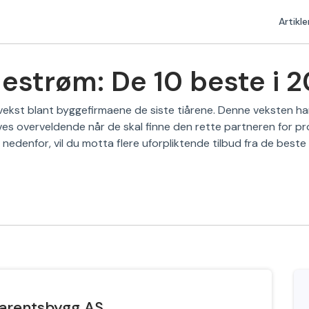
Artikle
lestrøm: De 10 beste i 
 vekst blant byggefirmaene de siste tiårene. Denne veksten har 
s overveldende når de skal finne den rette partneren for pro
 nedenfor, vil du motta flere uforpliktende tilbud fra de beste 
arentsbygg AS