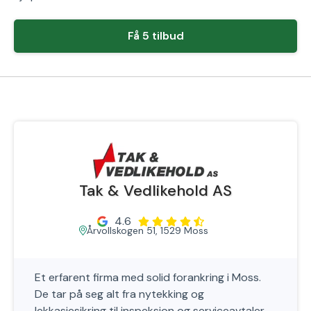
Få 5 tilbud
Tak & Vedlikehold AS
4.6
Årvollskogen 51, 1529 Moss
Et erfarent firma med solid forankring i Moss.
De tar på seg alt fra nytekking og
lekkasjesikring til inspeksjon og serviceavtaler.