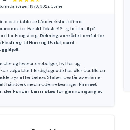
Numedalsvegen 1379, 3622 Svene
e mest etablerte håndverksbedriftene i
ømrermester Harald Teksle AS og holder til på
nord for Kongsberg.
Dekningsområdet omfatter
Flesberg til Nore og Uvdal, samt
gglifjell
.
dler og leverer eneboliger, hytter og
kan velge blant ferdigtegnede hus eller bestille en
eddersys etter behov. Staben består av erfarne
elt håndverk med moderne løsninger.
Firmaet
e, der kunder kan møtes for gjennomgang av