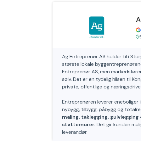
A
Ag Entreprenør AS holder til i Sto
største lokale byggentreprenørene
Entreprenør AS, men markedsfører
sølv. Det er en tydelig hilsen til 
private, offentlige og næringsdriv
Entreprenøren leverer eneboliger i
nybygg, tilbygg, påbygg og totalreh
maling, taklegging, gulvleggin
støttemurer.
Det gir kunden muli
leverandør.