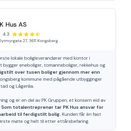
K Hus AS
4.3
Dyrmyrgata 27, 3611 Kongsberg
rste lokale boligleverandører med kontor i
et bygger eneboliger, tomannsboliger, rekkehus og
igstilt over tusen boliger gjennom mer enn
 i Kongsberg kommune med pågående utbygginger
tad og Lågenlia.
ing og er en del av PK Gruppen, et konsern eid av
.
Som totalentreprenør tar PK Hus ansvar for
beid til ferdigstilt bolig.
Kunden får én fast
rste møte og helt til etter ettårsbefaring.