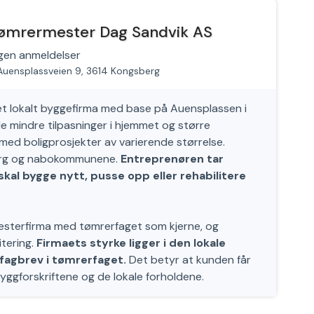
ømrermester Dag Sandvik AS
gen anmeldelser
Auensplassveien 9, 3614 Kongsberg
t lokalt byggefirma med base på Auensplassen i
e mindre tilpasninger i hjemmet og større
ed boligprosjekter av varierende størrelse.
erg og nabokommunene.
Entreprenøren tar
kal bygge nytt, pusse opp eller rehabilitere
mesterfirma med tømrerfaget som kjerne, og
tering.
Firmaets styrke ligger i den lokale
 fagbrev i tømrerfaget.
Det betyr at kunden får
ggforskriftene og de lokale forholdene.