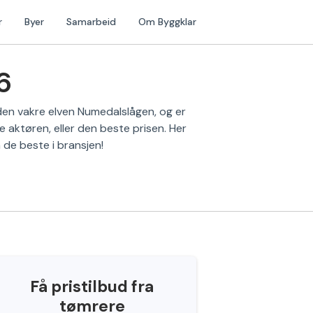
r
Byer
Samarbeid
Om Byggklar
6
d den vakre elven Numedalslågen, og er
e aktøren, eller den beste prisen. Her
a de beste i bransjen!
Få pristilbud fra
tømrere