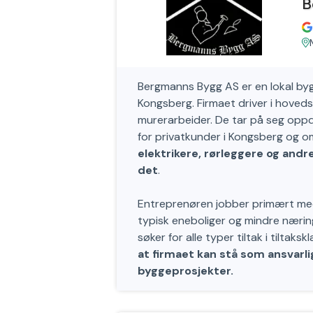
B
Bergmanns Bygg AS er en lokal by
Kongsberg. Firmaet driver i hove
murerarbeider. De tar på seg oppdr
for privatkunder i Kongsberg og 
elektrikere, rørleggere og and
det
.
Entreprenøren jobber primært med
typisk eneboliger og mindre nærin
søker for alle typer tiltak i tiltakskl
at firmaet kan stå som ansvar
byggeprosjekter.