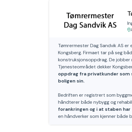
T
In
Tømrermester Dag Sandvik AS er e
Kongsberg. Firmaet tar på seg båd
konstruksjonsoppdrag. De jobber m
Tjenesteområdet dekker Kongsb
oppdrag fra privatkunder som s
boligen sin.
Bedriften er registrert som bygg
håndterer både nybygg og rehabili
forankringen og i at staben har
en håndverker som kjenner både by