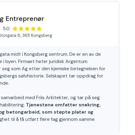
g Entreprenør
5.0
Storgata 8, 3611 Kongsberg
rgata midt i Kongsberg sentrum. De er en av de
 i byen. Firmaet heter juridisk Argentum
 seg som Ag etter den kjemiske betegnelsen for
Kongsbergs sølvhistorie. Selskapet tar oppdrag for
ende.
 samarbeid med Friis Arkitekter, og tar på seg
abilitering.
Tjenestene omfatter snekring,
g og betongarbeid, som støpte plater og
ghet til å få utført flere fag gjennom samme