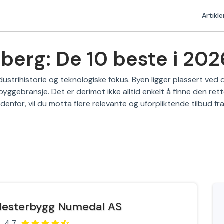
Artikle
berg: De 10 beste i 202
ndustrihistorie og teknologiske fokus. Byen ligger plassert ve
yggebransje. Det er derimot ikke alltid enkelt å finne den rett
edenfor, vil du motta flere relevante og uforpliktende tilbud fr
esterbygg Numedal AS
4.7