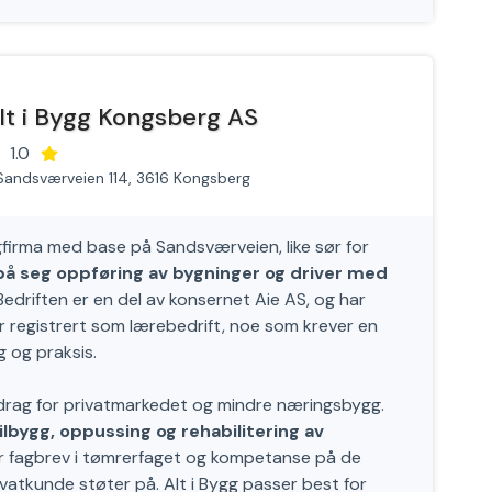
lt i Bygg Kongsberg AS
1.0
Sandsværveien 114, 3616 Kongsberg
gfirma med base på Sandsværveien, like sør for
på seg oppføring av bygninger og driver med
 Bedriften er en del av konsernet Aie AS, og har
 er registrert som lærebedrift, noe som krever en
g og praksis.
rag for privatmarkedet og mindre næringsbygg.
lbygg, oppussing og rehabilitering av
 fagbrev i tømrerfaget og kompetanse på de
atkunde støter på. Alt i Bygg passer best for