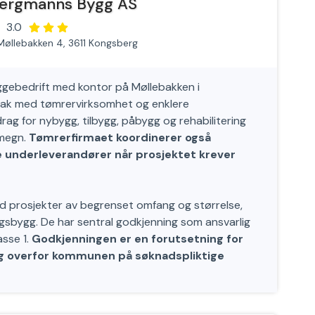
ergmanns Bygg AS
3.0
Møllebakken 4, 3611 Kongsberg
ggebedrift med kontor på Møllebakken i
dsak med tømrervirksomhet og enklere
ag for nybygg, tilbygg, påbygg og rehabilitering
omegn.
Tømrerfirmaet koordinerer også
re underleverandører når prosjektet krever
 prosjekter av begrenset omfang og størrelse,
gsbygg. De har sentral godkjenning som ansvarlig
asse 1.
Godkjenningen er en forutsetning for
lig overfor kommunen på søknadspliktige