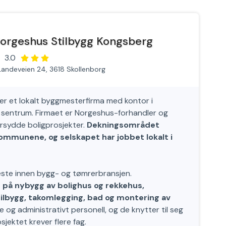
orgeshus Stilbygg Kongsberg
3.0
Landeveien 24, 3618 Skollenborg
r et lokalt byggmesterfirma med kontor i
rg sentrum. Firmaet er Norgeshus-forhandler og
rsydde boligprosjekter.
Dekningsområdet
mmunene, og selskapet har jobbet lokalt i
ste innen bygg- og tømrerbransjen.
 på nybygg av bolighus og rekkehus,
 tilbygg, takomlegging, bad og montering av
og administrativt personell, og de knytter til seg
jektet krever flere fag.