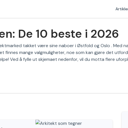
Artikle
den: De 10 beste i 2026
tektmarked takket være sine naboer i Østfold og Oslo . Med næ
Det finnes mange valgmuligheter, noe som kan gjøre det utfor
jelpe! Ved å fylle ut skjemaet nedenfor, vil du motta flere uforp