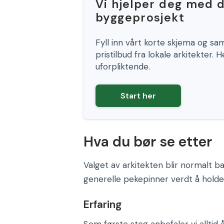
Vi hjelper deg med d
byggeprosjekt
Fyll inn vårt korte skjema og s
pristilbud fra lokale arkitekter. H
uforpliktende.
Start her
Hva du bør se etter
Valget av arkitekten blir normalt b
generelle pekepinner verdt å holde
Erfaring
Som første steg anbefaler vi alltid 