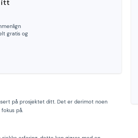
itt
ammenlign
elt gratis og
asert på prosjektet ditt. Det er derimot noen
 fokus på.
å sjekke erfaring, dette kan gjøres med en