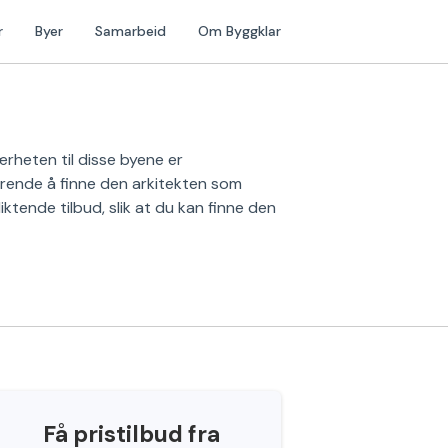
r
Byer
Samarbeid
Om Byggklar
rheten til disse byene er
drende å finne den arkitekten som
liktende tilbud, slik at du kan finne den
Få pristilbud fra